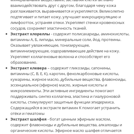
взаимодействовать друг с другом, благодаря чему кожа
разглаживается, выравнивается и укрепляется. Великолепно
подтягивает и питает кожу, улучшает микроциркуляцию и
лимфоотток, устраняя отеки. Укрепляет стенки кровеносных
сосудов, сохраняет эластичность тканей.
Экстракт хлореллы
- содержит полисахариды, аминокислоты,
витамины А, Б, липиды, минеральные соли, йод, протеины.
Оказывает увлажняющее, тонизирующее,
витаминизирующее, оздоравливающее действие на кожу.
Укрепляет коллагеновые волокна и способствует его
образованию.
Экстракт клевера
– содержит гликозиды, сапонины,
витамины (C, В, Е, К), каротин, фенолкарбоновые кислоты,
кумарины, жирное масло, дубильные вещества, флавоноиды,
эссенциальное (эфирное) масло, жирные кислоты и
микроэлементы. Эти активные ингредиенты помогают
поддерживать синтез коллагена, эластина и гиалуроновой
кислоты, стимулируют защитные функции эпидермиса.
Содержащийся в экстракте витамин K помогает устранить
отёки и гематомы
Экстракт шалфея
- богат ценным эфирным маслом,
содержит флавоноиды и дубильные вещества, алкалоиды и
органические кислоты. Эфирное масло шалфея отличается