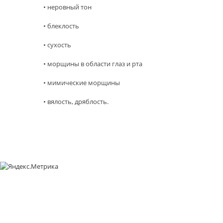
• неровный тон
• блеклость
• сухость
• морщины в области глаз и рта
• мимические морщины
• вялость, дряблость.