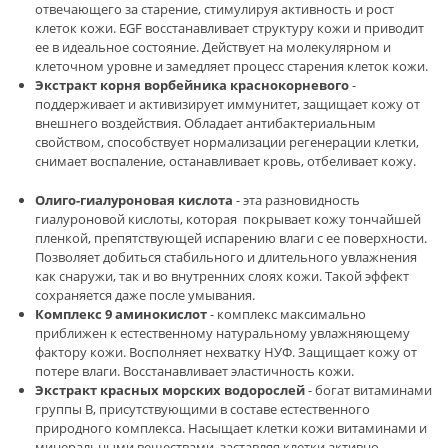
отвечающего за старение, стимулируя активность и рост
клеток кожи. EGF восстанавливает структуру кожи и приводит
ее в идеальное состояние. Действует на молекулярном и
клеточном уровне и замедляет процесс старения клеток кожи.
Экстракт корня ворбейника краснокорневого
-
поддерживает и активизирует иммунитет, защищает кожу от
внешнего воздействия. Обладает антибактериальным
свойством, способствует нормализации регенерации клетки,
снимает воспаление, останавливает кровь, отбеливает кожу.
Олиго-гиалуроновая кислота
- эта разновидность
гиалуроновой кислоты, которая покрывает кожу тончайшей
пленкой, препятствующей испарению влаги с ее поверхности.
Позволяет добиться стабильного и длительного увлажнения
как снаружи, так и во внутренних слоях кожи. Такой эффект
сохраняется даже после умывания.
Комплекс 9 аминокислот
- комплекс максимально
приближен к естественному натуральному увлажняющему
фактору кожи. Восполняет нехватку НУФ. Защищает кожу от
потере влаги. Восстанавливает эластичность кожи.
Экстракт красных морских водорослей
- богат витаминами
группы В, присутствующими в составе естественного
природного комплекса. Насыщает клетки кожи витаминами и
минеральными веществами, заставляя клетки активно