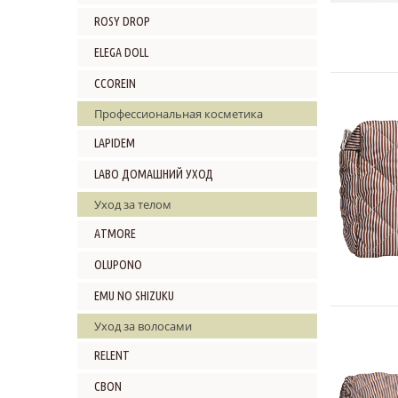
ROSY DROP
ELEGA DOLL
CCOREIN
Профессиональная косметика
LAPIDEM
LABO ДОМАШНИЙ УХОД
Уход за телом
ATMORE
OLUPONO
EMU NO SHIZUKU
Уход за волосами
RELENT
CBON