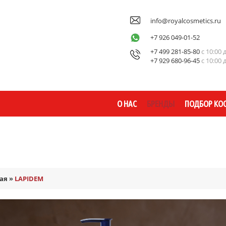
info@royalcosmetics.ru
+7 926 049-01-52
+7 499 281-85-80
с 10:00 
+7 929 680-96-45
с 10:00 
О НАС
БРЕНДЫ
ПОДБОР КО
ая
»
LAPIDEM