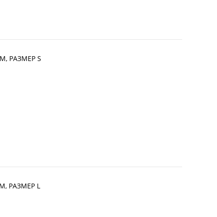
М, РАЗМЕР S
, РАЗМЕР L