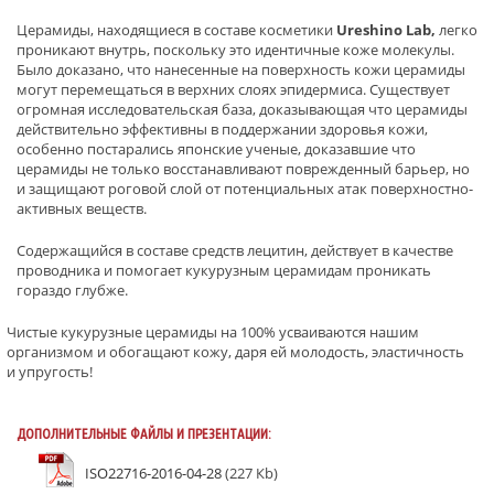
Церамиды, находящиеся в составе косметики
Ureshino Lab,
легко
проникают внутрь, поскольку это идентичные коже молекулы.
Было доказано, что нанесенные на поверхность кожи церамиды
могут перемещаться в верхних слоях эпидермиса. Существует
огромная исследовательская база, доказывающая что церамиды
действительно эффективны в поддержании здоровья кожи,
особенно постарались японские ученые, доказавшие что
церамиды не только восстанавливают поврежденный барьер, но
и защищают роговой слой от потенциальных атак поверхностно-
активных веществ.
Содержащийся в составе средств лецитин, действует в качестве
проводника и помогает кукурузным церамидам проникать
гораздо глубже.
Чистые кукурузные церамиды на 100% усваиваются нашим
организмом и обогащают кожу, даря ей молодость, эластичность
и упругость!
ДОПОЛНИТЕЛЬНЫЕ ФАЙЛЫ И ПРЕЗЕНТАЦИИ:
ISO22716-2016-04-28
(227 Кb)