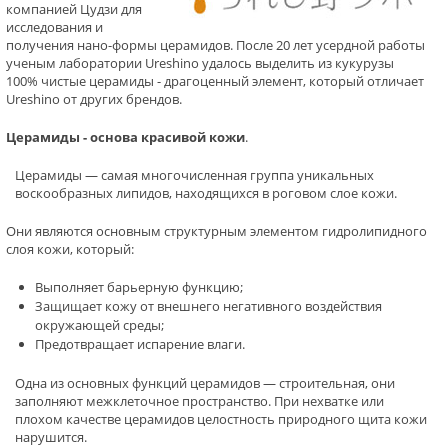
компанией Цудзи для
исследования и
получения нано-формы церамидов. После 20 лет усердной работы
ученым лаборатории Ureshino удалось выделить из кукурузы
100% чистые церамиды - драгоценный элемент, который отличает
Ureshino от других брендов.
Церамиды - основа красивой кожи
.
Церамиды — самая многочисленная группа уникальных
воскообразных липидов, находящихся в роговом слое кожи.
Они являются основным структурным элементом гидролипидного
слоя кожи, который:
Выполняет барьерную функцию;
Защищает кожу от внешнего негативного воздействия
окружающей среды;
Предотвращает испарение влаги.
Одна из основных функций церамидов — строительная, они
заполняют межклеточное пространство. При нехватке или
плохом качестве церамидов целостность природного щита кожи
нарушится.