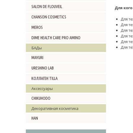
SALON DE FLOUVEIL
Для кого
CHANSON COSMETICS
Для те
Для те
MEROS
Для те
Для те
DIME HEALTH CARE PRO AMINO
Для те
Для те
БАДы
MAYURI
URESHINO LAB
КОЛЛАГЕН TILLA
Аксессуары
CHIKUHODO
Декоративная косметика
HAN