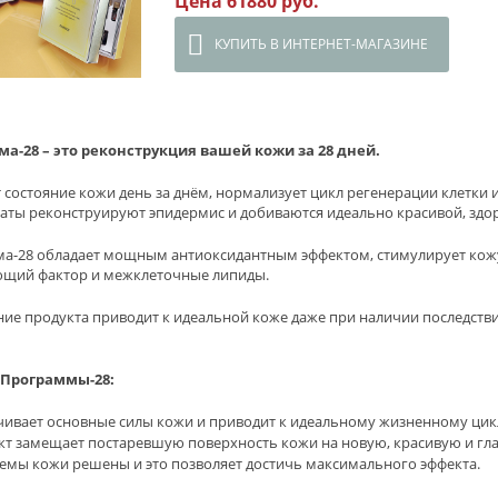
Цена 61880 руб.
КУПИТЬ В ИНТЕРНЕТ-МАГАЗИНЕ
а-28 – это реконструкция вашей кожи за 28 дней.
 состояние кожи день за днём, нормализует цикл регенерации клетки 
аты реконструируют эпидермис и добиваются идеально красивой, здо
а-28 обладает мощным антиоксидантным эффектом, стимулирует кож
щий фактор и межклеточные липиды.
ие продукта приводит к идеальной коже даже при наличии последстви
 Программы-28:
чивает основные силы кожи и приводит к идеальному жизненному цикл
кт замещает постаревшую поверхность кожи на новую, красивую и гл
емы кожи решены и это позволяет достичь максимального эффекта.