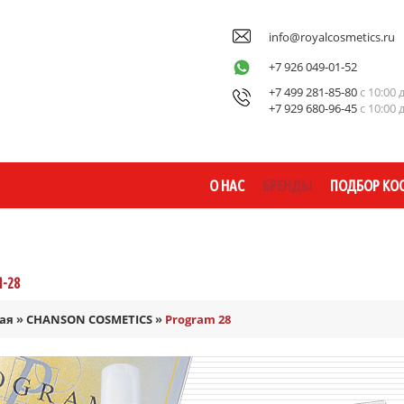
info@royalcosmetics.ru
+7 926 049-01-52
+7 499 281-85-80
с 10:00 
+7 929 680-96-45
с 10:00 
О НАС
БРЕНДЫ
ПОДБОР КО
-28
ая
»
CHANSON COSMETICS
»
Program 28