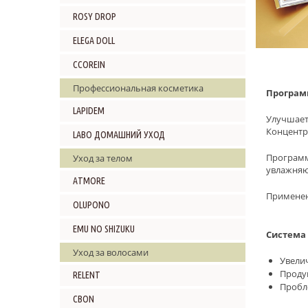
ROSY DROP
ELEGA DOLL
CCOREIN
Профессиональная косметика
Программ
LAPIDEM
Улучшает
Концентр
LABO ДОМАШНИЙ УХОД
Программ
Уход за телом
увлажняю
ATMORE
Применен
OLUPONO
EMU NO SHIZUKU
Система
Уход за волосами
Увели
Проду
RELENT
Пробл
CBON