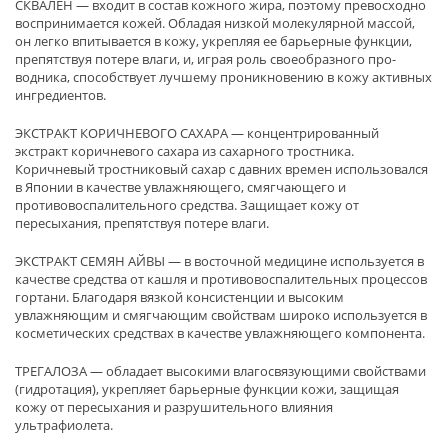
СКВАЛЕН — входит в состав кожного жира, поэтому превосходно
воспринимается кожей. Обладая низкой молекулярной массой,
он легко впитывается в кожу, укрепляя ее барьерные функции,
препятствуя потере влаги, и, играя роль своеобразного про-
водника, способствует лучшему проникновению в кожу активных
ингредиентов.
ЭКСТРАКТ КОРИЧНЕВОГО САХАРА — концентрированный
экстракт коричневого сахара из сахарного тростника.
Коричневый тростниковый сахар с давних времен использовался
в Японии в качестве увлажняющего, смягчающего и
противовоспалительного средства. Защищает кожу от
пересыхания, препятствуя потере влаги.
ЭКСТРАКТ СЕМЯН АЙВЫ — в восточной медицине используется в
качестве средства от кашля и противовоспалительных процессов
гортани. Благодаря вязкой консистенции и высоким
увлажняющим и смягчающим свойствам широко используется в
косметических средствах в качестве увлажняющего компонента.
ТРЕГАЛОЗА — обладает высокими влагосвязующими свойствами
(гидротация), укрепляет барьерные функции кожи, защищая
кожу от пересыхания и разрушительного влияния
ультрафиолета.