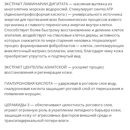
ЭКСТРАКТ ЛАМИНАРИИ ДИГИТАТА — масляная вытяжка из
многолетних морских водорослей. Стимулирует синтез АТР
(Аденозинтрифосфорная кислота ) — универсального источника
энергии для протекания всех биохимических процессов живого
организма и главного переносчика энергии внутри клетки.
Способствует более быстрому восстановлению и делению клеток
эпителия, воздействует на стволовые клетки дермы, активность
которых снижается по мере старения человека. Нормализует
процесс формирования фибробластов — клеток, синтезирующих
внеклеточный матрикс (коллаген, эластин), благодаря чему кожа
приобретает упругость и подтянутый вид
ЭКСТРАКТ ЦЕНТЕЛЛЫ АЗИАТСКОЙ — ускоряет процесс
восстановления и регенерации кожи.
ГИАЛУРОНОВАЯ КИСЛОТА — удерживая в роговом слое воду,
гиалуроновая кислота защищает роговой слой от пересыхания и
появления морщин.
ЦЕРАМИДЫ-3 — обеспечивают целостность рогового слоя,
играют огромную роль в укреплении липидного барьера кожи,
защищая кожу от агрессивных факторов внешней среды и
трансэпидермальной потери влаги.