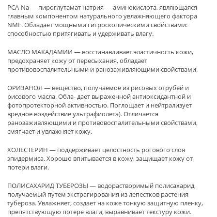
PCA-Na — пироглутамат натрия — аминокислота, являющаяся
главным компонентом натурального увлажняющего фактора
NMF. Обладает мощными гигроскопическими свойствами:
способностью притягивать и удерживать влагу.
МАСЛО МАКАДАМИИ — восстанавливает эластичность кожи,
предохраняет кожу от пересыхания, обладает
противовоспалительными и ранозаживляющими свойствами.
ОРИЗАНОЛ — вещество, получаемое из рисовых отрубей и
рисового масла. Обла- дает выраженной антиоксидантной и
фотопротекторной активностью. Поглощает и нейтрализует
вредное воздействие ультрафиолета). Отличается
ранозаживляющими и противовоспалительными свойствами,
смягчает и увлажняет кожу.
ХОЛЕСТЕРИН — поддерживает целостность рогового слоя
эпидермиса. Хорошо впитывается в кожу, защищает кожу от
потери влаги.
ПОЛИСАХАРИД ТУБЕРОЗЫ — водорастворимый полисахарид,
получаемый путем экстрагирования из лепестков растения
тубероза. Увлажняет, создает на коже тонкую защитную пленку,
препятствующую потере влаги, выравнивает текстуру кожи.