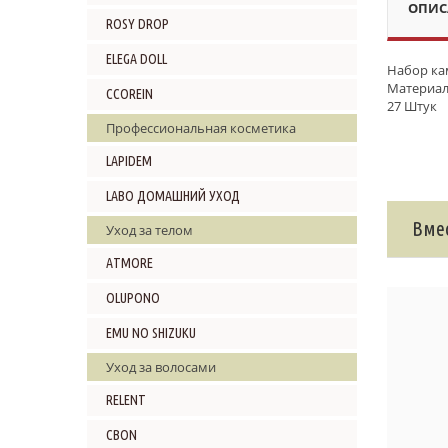
ОПИС
ROSY DROP
ELEGA DOLL
Набор ка
Материал
CCOREIN
27 Штук
Профессиональная косметика
LAPIDEM
LABO ДОМАШНИЙ УХОД
Вмес
Уход за телом
ATMORE
OLUPONO
EMU NO SHIZUKU
Уход за волосами
RELENT
CBON