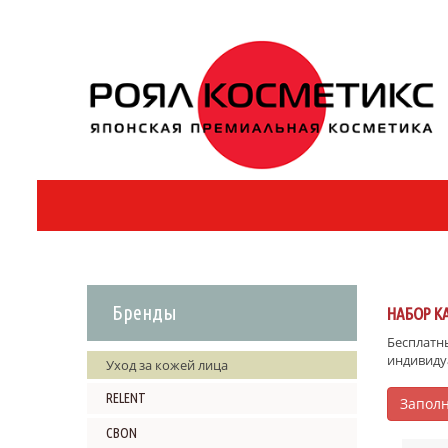
Бренды
НАБОР К
Бесплатны
индивиду
Уход за кожей лица
RELENT
Заполн
CBON