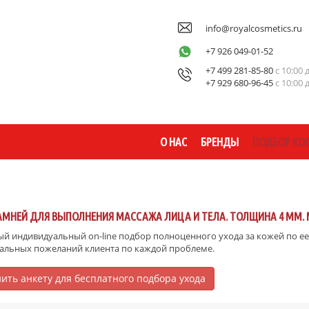
info@royalcosmetics.ru
+7 926 049-01-52
+7 499 281-85-80
с 10:00 
+7 929 680-96-45
с 10:00 
О НАС
БРЕНДЫ
ПОДБОР КО
АМНЕЙ ДЛЯ ВЫПОЛНЕНИЯ МАССАЖА ЛИЦА И ТЕЛА. ТОЛЩИНА 4 ММ. 
й индивидуальный on-line подбор полноценного ухода за кожей по ее 
альных пожеланий клиента по каждой проблеме.
ить анкету для бесплатного подбора ухода