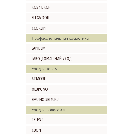
ROSY DROP
ELEGA DOLL
CCOREIN
Профессиональная косметика
LAPIDEM
LABO ДОМАШНИЙ УХОД
Уход за телом
ATMORE
OLUPONO
EMU NO SHIZUKU
Уход за волосами
RELENT
CBON