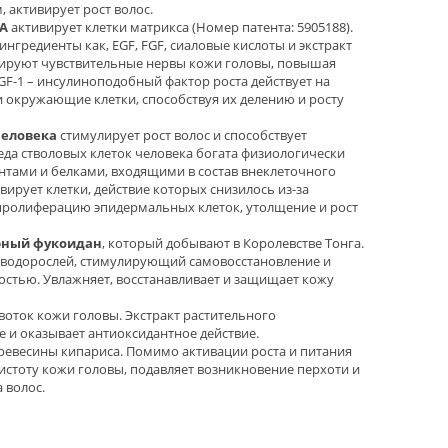
 активирует рост волос.
-A
активирует клетки матрикса (Номер патента: 5905188).
ингредиенты как, EGF, FGF, сиаловые кислоты и экстракт
улируют чувствительные нервы кожи головы, повышая
 IGF-1 – инсулиноподобный фактор роста действует на
и окружающие клетки, способствуя их делению и росту
человека
стимулирует рост волос и способствует
еда стволовых клеток человека богата физиологически
тами и белками, входящими в состав внеклеточного
вирует клетки, действие которых снизилось из-за
 пролиферацию эпидермальных клеток, утолщение и рост
рный фукоидан
, который добывают в Королевстве Тонга.
х водорослей, стимулирующий самовосстановление и
тью. Увлажняет, восстанавливает и защищает кожу
оток кожи головы. Экстракт растительного
и оказывает антиоксидантное действие.
ревесины кипариса. Помимо активации роста и питания
истоту кожи головы, подавляет возникновение перхоти и
 волос.