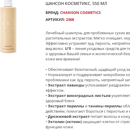
ШАНСОН КОСМЕТИКС, 550 МЛ
БРЕНД:
CHANSON COSMETICS
АРТИКУЛ:
2368
Лечебный шампунь для проблемных сухих во
растительных экстрактов. Мягко очищает, но
Эффективно устраняет зуд, перхоть, неприятн
вид волос.
U'll
– линия уходовых средств для те
о здоровье Вашей семьи и экологической бе
кожи вне времени!
• Обеспечивает безопасный, щадящий уход за
• Нормализует и поддерживает микробиом ко
проблемами как зуд, перхоть, неприятный зап
•
Экстракт лаванды
успокаивает раздражённ
эффектом.
•
Экстракт виноградных листьев
укрепляет
здоровый блеск.
•
Экстракт периллы
и
танины периллы
обл
действием, помогают бороться с перхотью и
•
Дрожжевой экстракт
питает волосы и кожу
•
Эктолин (эктоин)
защищает клетки от стрес
функцию кожи.