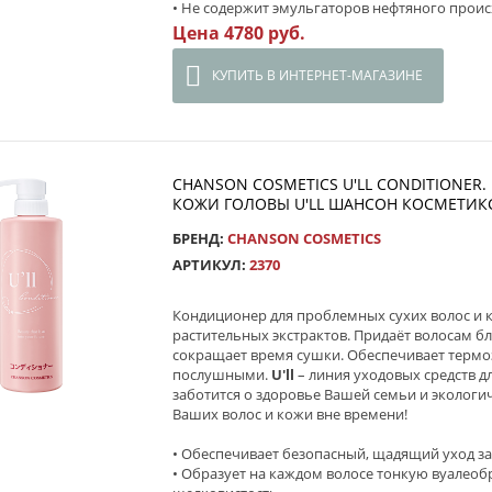
• Не содержит эмульгаторов нефтяного прои
Цена 4780 руб.
КУПИТЬ В ИНТЕРНЕТ-МАГАЗИНЕ
CHANSON СOSMETICS U'LL CONDITIONE
КОЖИ ГОЛОВЫ U'LL ШАНСОН КОСМЕТИКС
БРЕНД:
CHANSON COSMETICS
АРТИКУЛ:
2370
Кондиционер для проблемных сухих волос и 
растительных экстрактов. Придаёт волосам бле
сокращает время сушки. Обеспечивает термоз
послушными.
U'll
– линия уходовых средств дл
заботится о здоровье Вашей семьи и эколог
Ваших волос и кожи вне времени!
• Обеспечивает безопасный, щадящий уход за
• Образует на каждом волосе тонкую вуалеоб