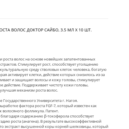
ОСТА ВОЛОС ДОКТОР САЙБО, 3.5 МЛ Х 10 ШТ.
и роста волос на основе новейших запатентованных
страктов. Стимулирует рост, способствует утолщению
 культуральную среду стволовых клеток человека, богатую
ая активирует клетки, действие которых снизилось из-за
ливает и защищает волосы и кожу головы, стимулирует
е действие. Поддерживает чистоту кожи головы,
 улучшая механизм роста волос.
зе Государственного Университета г. Нагоя.
ыработке фактора роста FGF-7, который известен как
к волосяного фолликула. Патент.
благодаря содержанию β-токоферола способствует
стадию роста (анагена). В результате высокоэффективной
то экстракт высушенной коры корней шелковицы, который