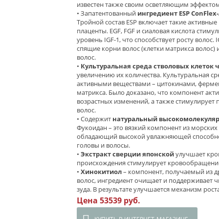
известен также своим осветляющим эффектом,
• Запатентованный
ингредиент ESP ConFlex
Тройной состав ESP включает такие активные 
плаценты. EGF, FGF и сиаловая кислота стим
уровень IGF-1, что способствует росту волос.
спящие корни волос (клетки матрикса волос) 
волос.
•
Культуральная среда стволовых клеток 
увеличению их количества. Культуральная ср
активными веществами – цитокинами, фермен
матрикса. Было доказано, что компонент акти
возрастных изменений, а также стимулирует
волос.
• Содержит
натуральный высокомолекуля
Фукоидан – это вязкий компонент из морски
обладающий высокой увлажняющей способнос
головы и волосы.
•
Экстракт сверции японской
улучшает кров
происхождения стимулирует кровообращение 
•
Хинокитиол
– компонент, получаемый из д
волос, ингредиент очищает и поддерживает ч
зуда. В результате улучшается механизм роста
Цена 53539 руб.