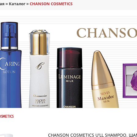
ая
»
Каталог
»
CHANSON COSMETICS
OSMETICS
CHANSON СOSMETICS U'LL SHAMPOO. ША