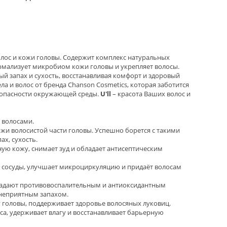
лос и кожи головы. Содержит комплекс натуральных
рмализует микробиом кожи головы и укрепляет волосы.
ый запах и сухость, восстанавливая комфорт и здоровый
ла и волос от бренда Chanson Сosmetics, которая заботится
зопасности окружающей среды.
U'll
– красота Ваших волос и
 волосами.
жи волосистой части головы. Успешно борется с такими
ах, сухость.
ую кожу, снимает зуд и обладает антисептическим
 сосуды, улучшает микроциркуляцию и придаёт волосам
адают противовоспалительным и антиоксидантным
 неприятным запахом.
 головы, поддерживает здоровье волосяных луковиц.
са, удерживает влагу и восстанавливает барьерную