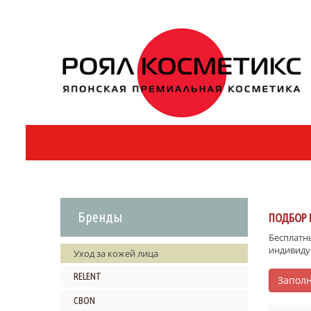
Бренды
ПОДБОР 
Бесплатны
индивиду
Уход за кожей лица
RELENT
Заполн
CBON