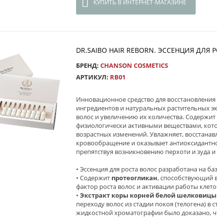
КУПИТЬ В ИНТЕРНЕТ-МАГАЗИНЕ
DR.SAIBO HAIR REBORN. ЭССЕНЦИЯ ДЛЯ Р
БРЕНД:
CHANSON COSMETICS
АРТИКУЛ:
RB01
Инновационное средство для восстановления 
ингредиентов и натуральных растительных эк
волос и увеличению их количества. Содержит
физиологически активными веществами, котор
возрастных изменений. Увлажняет, восстанав
кровообращение и оказывает антиоксидантно
препятствуя возникновению перхоти и зуда и
• Эссенция для роста волос разработана на ба
• Cодержит
протеогликан
, способствующий в
фактор роста волос и активации работы клето
•
Экстракт коры корней белой шелковицы
переходу волос из стадии покоя (телогена) в 
жидкостной хроматографии было доказано, ч