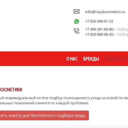
info@royalcosmetics.ru
+7 926 049-01-52
+7 499 281-85-80
с 10:00 
+7 929 680-96-45
с 10:00 
О НАС
БРЕНДЫ
ПОДБОР КО
КОСМЕТИКИ
й индивидуальный on-line подбор полноценного ухода за кожей по ее 
альных пожеланий клиента по каждой проблеме.
ить анкету для бесплатного подбора ухода