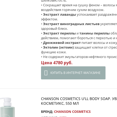
шелковистость.
• Сокращает время на сушку феном – волосы
воздействия горячим сухим воздухом.
•
Экстракт лаванды
успокаивает раздражённ
эффектом.
•
Экстракт виноградных листьев
укрепляет
здоровый блеск.
•
Экстракт периллы
и
танины периллы
обл
действием, помогают бороться с перхотью и
•
Дрожжевой экстракт
питает волосы и кожу
•
Эктолин (эктоин)
защищает клетки от стрес
функцию кожи.
• Не содержит эмульгаторов нефтяного прои
Цена 4780 руб.
КУПИТЬ В ИНТЕРНЕТ-МАГАЗИНЕ
CHANSON СOSMETICS U'LL BODY SOAP. 
КОСМЕТИКС, 550 МЛ
БРЕНД:
CHANSON COSMETICS