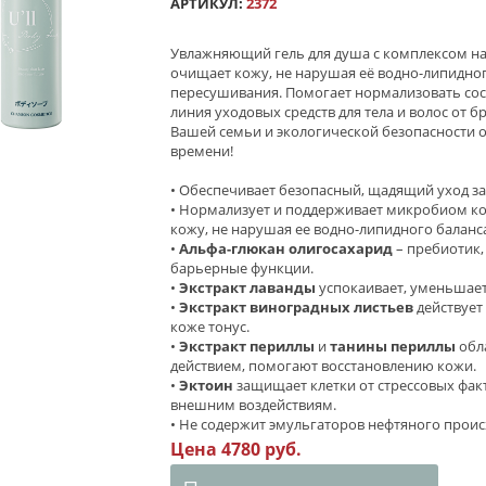
АРТИКУЛ:
2372
Увлажняющий гель для душа с комплексом на
очищает кожу, не нарушая её водно-липидног
пересушивания. Помогает нормализовать сос
линия уходовых средств для тела и волос от б
Вашей семьи и экологической безопасности
времени!
• Обеспечивает безопасный, щадящий уход за
• Нормализует и поддерживает микробиом ко
кожу, не нарушая ее водно-липидного баланса
•
Альфа-глюкан олигосахарид
– пребиотик,
барьерные функции.
•
Экстракт лаванды
успокаивает, уменьшает
•
Экстракт виноградных листьев
действует
коже тонус.
•
Экстракт периллы
и
танины периллы
обл
действием, помогают восстановлению кожи.
•
Эктоин
защищает клетки от стрессовых фак
внешним воздействиям.
• Не содержит эмульгаторов нефтяного прои
Цена 4780 руб.