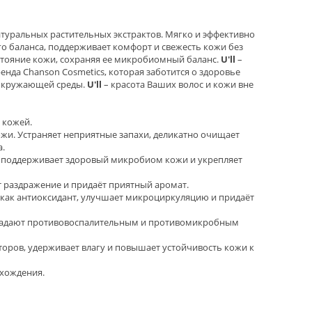
туральных растительных экстрактов. Мягко и эффективно
о баланса, поддерживает комфорт и свежесть кожи без
тояние кожи, сохраняя ее микробиомный баланс.
U'll
–
ренда Chanson Сosmetics, которая заботится о здоровье
 окружающей среды.
U'll
– красота Ваших волос и кожи вне
 кожей.
жи. Устраняет неприятные запахи, деликатно очищает
.
 поддерживает здоровый микробиом кожи и укрепляет
 раздражение и придаёт приятный аромат.
 как антиоксидант, улучшает микроциркуляцию и придаёт
адают противовоспалительным и противомикробным
торов, удерживает влагу и повышает устойчивость кожи к
схождения.