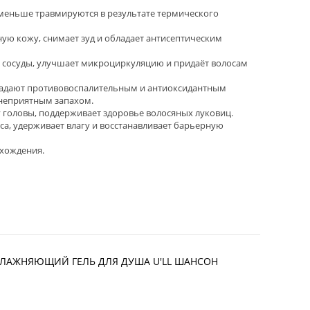
 меньше травмируются в результате термического
ую кожу, снимает зуд и обладает антисептическим
 сосуды, улучшает микроциркуляцию и придаёт волосам
адают противовоспалительным и антиоксидантным
 неприятным запахом.
 головы, поддерживает здоровье волосяных луковиц.
са, удерживает влагу и восстанавливает барьерную
схождения.
УВЛАЖНЯЮЩИЙ ГЕЛЬ ДЛЯ ДУША U'LL ШАНСОН