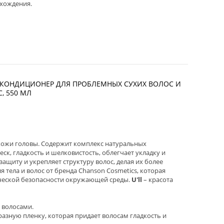
схождения.
R. КОНДИЦИОНЕР ДЛЯ ПРОБЛЕМНЫХ СУХИХ ВОЛОС И
, 550 МЛ
кожи головы. Содержит комплекс натуральных
ск, гладкость и шелковистость, облегчает укладку и
ащиту и укрепляет структуру волос, делая их более
я тела и волос от бренда Chanson Сosmetics, которая
ической безопасности окружающей среды.
U'll
– красота
 волосами.
разную пленку, которая придает волосам гладкость и