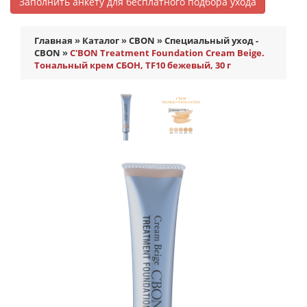
Заполнить анкету для бесплатного подбора ухода
Главная
»
Каталог
»
CBON
»
Специальный уход -
CBON
»
C'BON Treatment Foundation Cream Beige.
Тональный крем СБОН, TF10 бежевый, 30 г