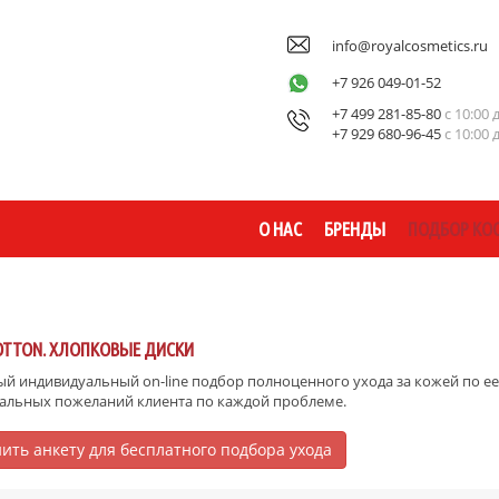
info@royalcosmetics.ru
+7 926 049-01-52
+7 499 281-85-80
с 10:00 
+7 929 680-96-45
с 10:00 
О НАС
БРЕНДЫ
ПОДБОР КО
COTTON. ХЛОПКОВЫЕ ДИСКИ
й индивидуальный on-line подбор полноценного ухода за кожей по ее 
альных пожеланий клиента по каждой проблеме.
ить анкету для бесплатного подбора ухода