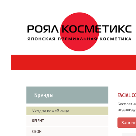
Бренды
FACIAL 
Бесплатны
индивиду
Уход за кожей лица
RELENT
Заполн
CBON