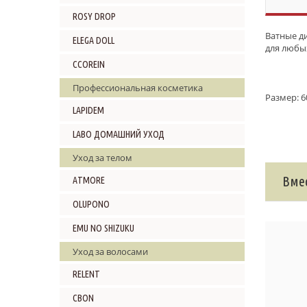
ROSY DROP
Ватные д
ELEGA DOLL
для любы
CCOREIN
Профессиональная косметика
Размер: 6
LAPIDEM
LABO ДОМАШНИЙ УХОД
Уход за телом
Вмес
ATMORE
OLUPONO
EMU NO SHIZUKU
Уход за волосами
RELENT
CBON