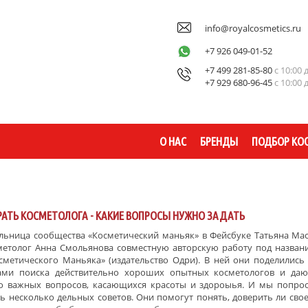
info@royalcosmetics.ru
+7 926 049-01-52
+7 499 281-85-80
с 10:00 
+7 929 680-96-45
с 10:00 
О НАС
БРЕНДЫ
ПОДБОР КО
РАТЬ КОСМЕТОЛОГА - КАКИЕ ВОПРОСЫ НУЖНО ЗАДАТЬ
льница сообщества «Косметический маньяк» в Фейсбуке Татьяна
Мас
метолог
Анна
Смольянова
совместную авторскую работу под назван
сметического Маньяка» (издательство Одри). В ней они поделилис
ами
поиска действительно хороших опытных косметологов и даю
о важных вопросов, касающихся красоты и здороыья. И мы попрос
ть несколько дельных советов. Они помогут понять, доверить ли свое