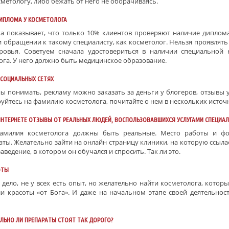
метологу, либо бежать от него не оборачиваясь.
ИПЛОМА У КОСМЕТОЛОГА
ка показывает, что только 10% клиентов проверяют наличие диплом
и обращении к такому специалисту, как косметолог. Нельзя проявлять
ровья. Советуем сначала удостовериться в наличии специальной 
ога. У него должно быть медицинское образование.
 СОЦИАЛЬНЫХ СЕТЯХ
ы понимать, рекламу можно заказать за деньги у блогеров, отзывы у
уйтесь на фамилию косметолога, почитайте о нем в нескольких источ
 ИНТЕРНЕТЕ ОТЗЫВЫ ОТ РЕАЛЬНЫХ ЛЮДЕЙ, ВОСПОЛЬЗОВАВШИХСЯ УСЛУГАМИ СПЕЦИА
амилия косметолога должны быть реальные. Место работы и ф
ты. Желательно зайти на онлайн страницу клиники, на которую ссылае
аведение, в котором он обучался и спросить. Так ли это.
ОТЫ
 дело, не у всех есть опыт, но желательно найти косметолога, котор
и красоты «от Бога». И даже на начальном этапе своей деятельнос
ЛЬНО ЛИ ПРЕПАРАТЫ СТОЯТ ТАК ДОРОГО?