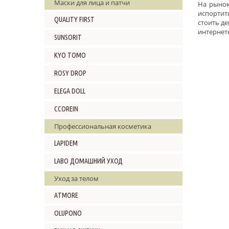
Маски для лица и патчи
На рынок
испортит
QUALITY FIRST
стоить де
интернет
SUNSORIT
KYO TOMO
ROSY DROP
ELEGA DOLL
CCOREIN
Профессиональная косметика
LAPIDEM
LABO ДОМАШНИЙ УХОД
Уход за телом
ATMORE
OLUPONO