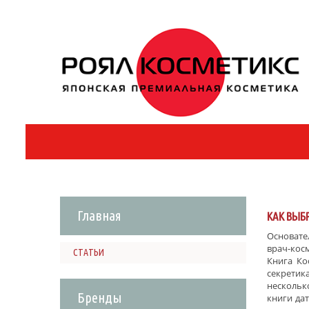
Главная
КАК ВЫБ
Основате
врач-кос
СТАТЬИ
Книга Ко
секретик
нескольк
Бренды
книги да