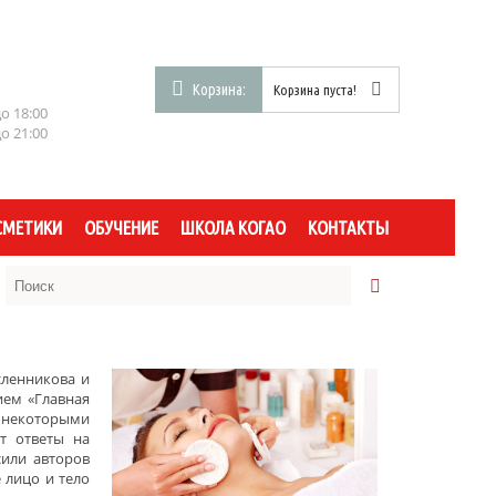
Корзина:
Корзина пуста!
до 18:00
до 21:00
СМЕТИКИ
ОБУЧЕНИЕ
ШКОЛА КОГАО
КОНТАКТЫ
ленникова
и
ием «Главная
ь некоторыми
т ответы на
или авторов
 лицо и тело