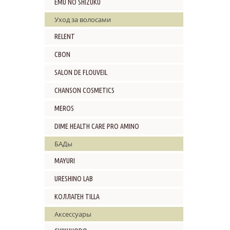
EMU NO SHIZUKU
Уход за волосами
RELENT
CBON
SALON DE FLOUVEIL
CHANSON COSMETICS
MEROS
DIME HEALTH CARE PRO AMINO
БАДы
MAYURI
URESHINO LAB
КОЛЛАГЕН TILLA
Аксессуары