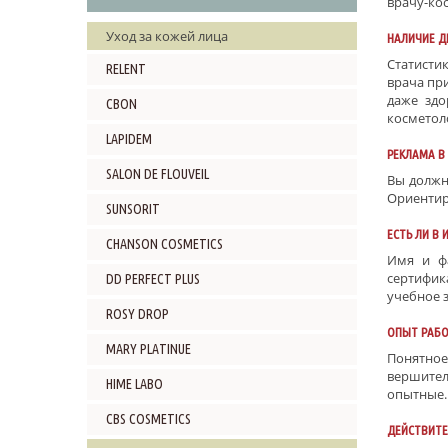
врачу-кос
Уход за кожей лица
НАЛИЧИЕ Д
Статисти
RELENT
врача пр
даже здо
CBON
косметол
LAPIDEM
РЕКЛАМА В
SALON DE FLOUVEIL
Вы должн
Ориентир
SUNSORIT
ЕСТЬ ЛИ В
CHANSON COSMETICS
Имя и ф
сертифика
DD PERFECT PLUS
учебное з
ROSY DROP
ОПЫТ РАБ
MARY PLATINUE
Понятное
вершител
HIME LABO
опытные.
CBS COSMETICS
ДЕЙСТВИТЕ